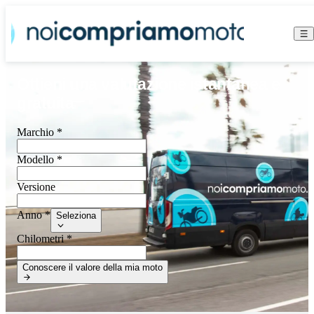
Ottieni una valutazione istantanea e
gratuita
Marchio *
Modello *
Versione
Anno *
Seleziona
Chilometri *
Conoscere il valore della mia moto